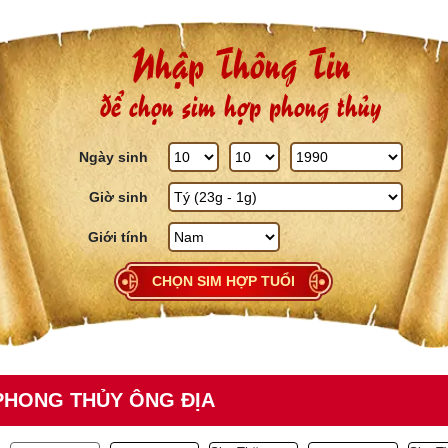
Skip to content
Nhập Thông Tin
để chọn sim hợp phong thủy
Ngày sinh
Giờ sinh
Giới tính
CHỌN SIM HỢP TUỔI
PHONG THỦY ÔNG ĐỊA