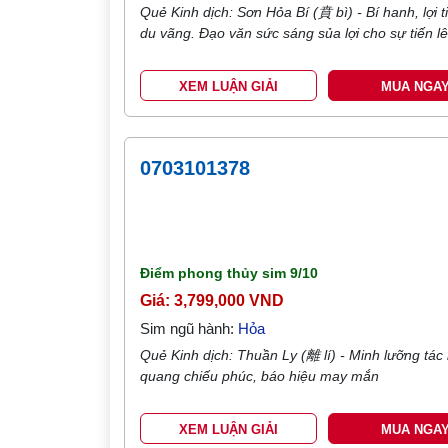
Quẻ Kinh dịch: Sơn Hỏa Bí (賁 bì) - Bí hanh, lợi 
du vãng. Đạo văn sức sáng sủa lợi cho sự tiến l
XEM LUẬN GIẢI
MUA NGA
0703101378
Điểm phong thủy sim
9/10
Giá: 3,799,000 VND
Sim ngũ hành:
Hỏa
Quẻ Kinh dịch: Thuần Ly (離 lí) - Minh lưỡng tác l
quang chiếu phúc, báo hiệu may mắn
XEM LUẬN GIẢI
MUA NGA