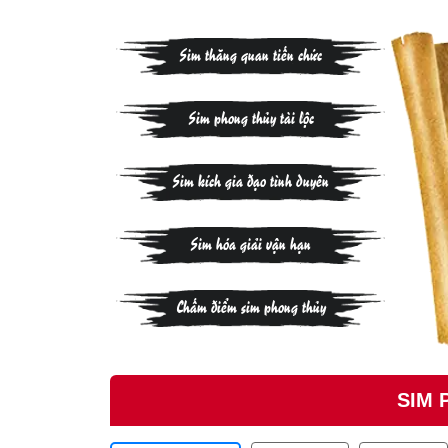
Sim thăng quan tiến chức
Sim phong thủy tài lộc
Sim kích gia đạo tình duyên
Sim hóa giải vận hạn
Chấm điểm sim phong thủy
SIM 