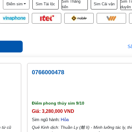
Sim Thăng
Sim T
Điểm sim
Sim Tài lộc
Sim Cải vận
tiến
duyên
S
0766000478
Điểm phong thủy sim
9/10
Giá: 3,280,000 VND
Sim ngũ hành:
Hỏa
 từ cũ
Quẻ Kinh dịch: Thuần Ly (離 lí) - Minh lưỡng tác ly, th