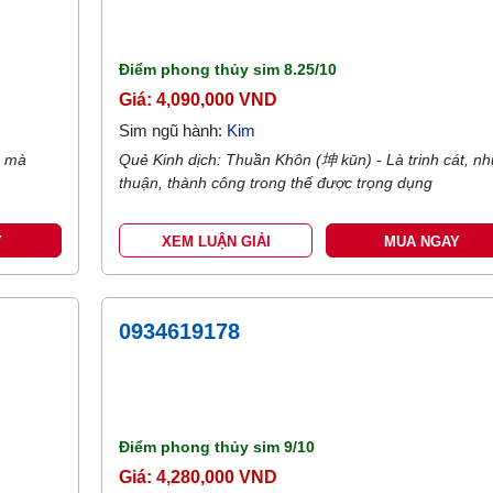
Điểm phong thủy sim
8.25/10
Giá: 4,090,000 VND
Sim ngũ hành:
Kim
n mà
Quẻ Kinh dịch: Thuần Khôn (坤 kūn) - Là trinh cát, nh
thuận, thành công trong thế được trọng dụng
Y
XEM LUẬN GIẢI
MUA NGAY
0934619178
Điểm phong thủy sim
9/10
Giá: 4,280,000 VND