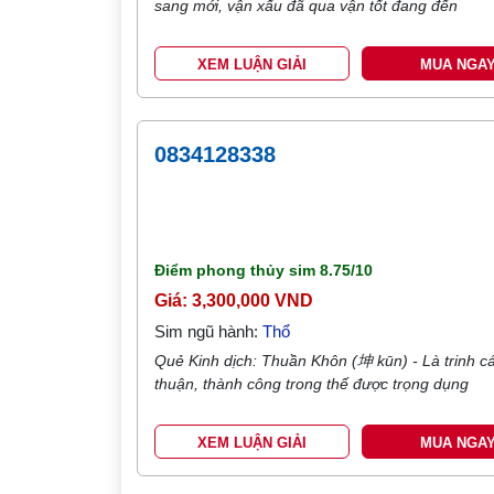
sang mới, vận xấu đã qua vận tốt đang đến
XEM LUẬN GIẢI
MUA NGA
0834128338
Điểm phong thủy sim
8.75/10
Giá: 3,300,000 VND
Sim ngũ hành:
Thổ
Quẻ Kinh dịch: Thuần Khôn (坤 kūn) - Là trinh cá
thuận, thành công trong thế được trọng dụng
XEM LUẬN GIẢI
MUA NGA