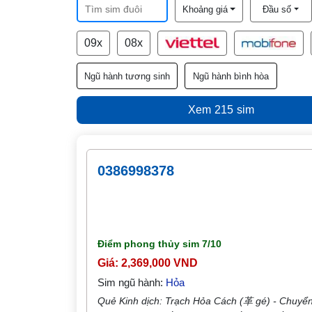
Khoảng giá
Đầu số
09x
08x
Ngũ hành tương sinh
Ngũ hành bình hòa
Xem
215
sim
0386998378
Điểm phong thủy sim
7/10
Giá: 2,369,000 VND
Sim ngũ hành:
Hỏa
Quẻ Kinh dịch: Trạch Hỏa Cách (革 gé) - Chuyển