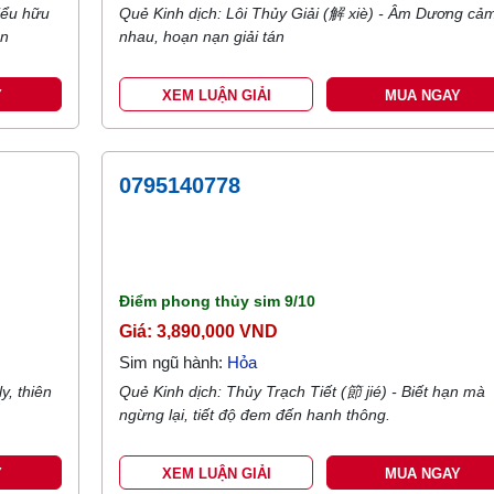
tiểu hữu
Quẻ Kinh dịch: Lôi Thủy Giải (解 xiè) - Âm Dương cả
ên
nhau, hoạn nạn giải tán
Y
XEM LUẬN GIẢI
MUA NGAY
0795140778
Điểm phong thủy sim
9/10
Giá: 3,890,000 VND
Sim ngũ hành:
Hỏa
y, thiên
Quẻ Kinh dịch: Thủy Trạch Tiết (節 jié) - Biết hạn mà
ngừng lại, tiết độ đem đến hanh thông.
Y
XEM LUẬN GIẢI
MUA NGAY