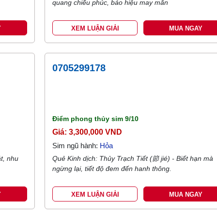
quang chiếu phúc, báo hiệu may mắn
Y
XEM LUẬN GIẢI
MUA NGAY
0705299178
Điểm phong thủy sim
9/10
Giá: 3,300,000 VND
Sim ngũ hành:
Hỏa
t, nhu
Quẻ Kinh dịch: Thủy Trạch Tiết (節 jié) - Biết hạn mà
ngừng lại, tiết độ đem đến hanh thông.
Y
XEM LUẬN GIẢI
MUA NGAY